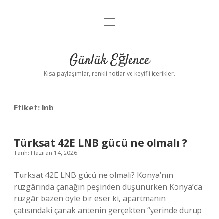
menüyü
Anasayfa
aç
Gizlilik Politikası
Günlük Eğlence
Yasal Uyarı
Kısa paylaşımlar, renkli notlar ve keyifli içerikler.
Hakkımızda
Etiket:
lnb
Türksat 42E LNB gücü ne olmalı ?
Tarih: Haziran 14, 2026
Türksat 42E LNB gücü ne olmalı? Konya’nın
rüzgârında çanağın peşinden düşünürken Konya’da
rüzgâr bazen öyle bir eser ki, apartmanın
çatısındaki çanak antenin gerçekten “yerinde durup