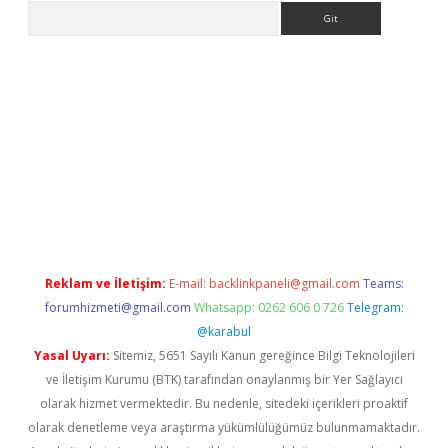
Arama
ncel
Reklam ve İletişim:
E-mail:
backlinkpaneli@gmail.com
Teams:
forumhizmeti@gmail.com
Whatsapp: 0262 606 0 726
Telegram:
@karabul
Yasal Uyarı:
Sitemiz, 5651 Sayılı Kanun gereğince Bilgi Teknolojileri
ve İletişim Kurumu (BTK) tarafından onaylanmış bir Yer Sağlayıcı
olarak hizmet vermektedir. Bu nedenle, sitedeki içerikleri proaktif
olarak denetleme veya araştırma yükümlülüğümüz bulunmamaktadır.