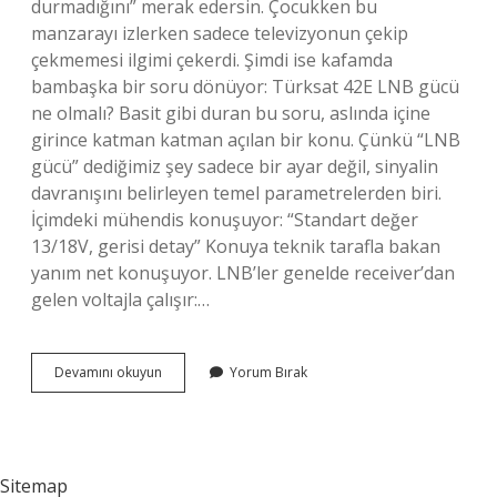
durmadığını” merak edersin. Çocukken bu
manzarayı izlerken sadece televizyonun çekip
çekmemesi ilgimi çekerdi. Şimdi ise kafamda
bambaşka bir soru dönüyor: Türksat 42E LNB gücü
ne olmalı? Basit gibi duran bu soru, aslında içine
girince katman katman açılan bir konu. Çünkü “LNB
gücü” dediğimiz şey sadece bir ayar değil, sinyalin
davranışını belirleyen temel parametrelerden biri.
İçimdeki mühendis konuşuyor: “Standart değer
13/18V, gerisi detay” Konuya teknik tarafla bakan
yanım net konuşuyor. LNB’ler genelde receiver’dan
gelen voltajla çalışır:…
Türksat
Devamını okuyun
Yorum Bırak
42E
LNB
gücü
ne
olmalı
Sitemap
?