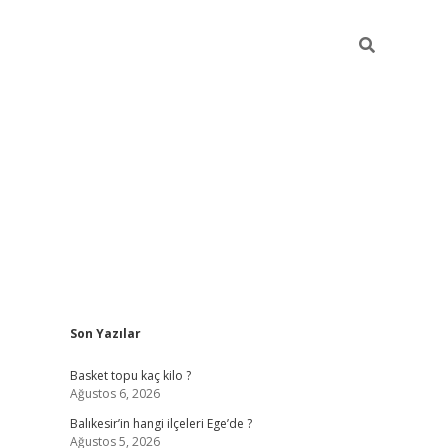
Sidebar
Son Yazılar
i
tambet giriş
bonus veren bahis siteleri
betexper güncel
Basket topu kaç kilo ?
Ağustos 6, 2026
Balıkesir’in hangi ilçeleri Ege’de ?
Ağustos 5, 2026