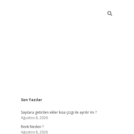
Sidebar
Son Yazılar
i
tambet giriş
bonus veren bahis siteleri
betexper güncel
Sayılara getirilen ekler kısa çizgi ile ayrılır mı ?
Ağustos 8, 2026
Renk Neden ?
Ağustos 8, 2026