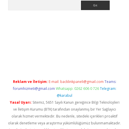
Arama
ncel
Reklam ve İletişim:
E-mail:
backlinkpaneli@gmail.com
Teams:
forumhizmeti@gmail.com
Whatsapp: 0262 606 0 726
Telegram:
@karabul
Yasal Uyarı:
Sitemiz, 5651 Sayılı Kanun gereğince Bilgi Teknolojileri
ve İletişim Kurumu (BTK) tarafından onaylanmış bir Yer Sağlayıcı
olarak hizmet vermektedir. Bu nedenle, sitedeki içerikleri proaktif
olarak denetleme veya araştırma yükümlülüğümüz bulunmamaktadır.