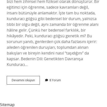
bizi hem zihinsel hem fiziksel olarak dönüştürür. Bir
eğitimci için öğrenme, sadece kavramları değil,
insanı bütünüyle anlamaktır. İşte tam bu noktada,
kunduracı göğsü gibi bedensel bir durum, yalnızca
tıbbi bir olgu değil, aynı zamanda bir öğrenme alanı
hâline gelir. Çünkü her bedensel farklılık, bir
hikâyedir. Peki, kunduracı göğsü genetik mi? Bu
sorunun yanıtı, genlerden çok daha fazlasını içerir:
aileden öğrenilen duruşları, toplumdan alınan
bakışları ve bireyin kendini nasıl “taşıdığını” da
kapsar. Bedenin Dili: Genetikten Davranışa
Kunduracı…
Kunduracı
Devamını okuyun
8 Yorum
göğsü
genetik
mi
?
Sitemap