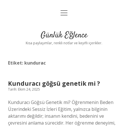
menüyü
Anasayfa
aç
Gizlilik Politikası
Günlük Eğlence
Yasal Uyarı
Kısa paylaşımlar, renkli notlar ve keyifli içerikler.
Hakkımızda
Etiket:
kundurac
Kunduracı göğsü genetik mi ?
Tarih: Ekim 24, 2025
Kunduracı Göğsü Genetik mi? Öğrenmenin Beden
Üzerindeki Sessiz İzleri Eğitim, yalnızca bilginin
aktarımı değildir; insanın kendini, bedenini ve
çevresini anlama sürecidir. Her öğrenme deneyimi,