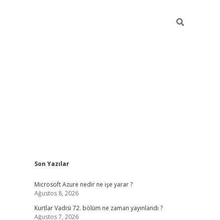
Sidebar
Son Yazılar
i
tambet giriş
bonus veren bahis siteleri
betexper güncel
Microsoft Azure nedir ne işe yarar ?
Ağustos 8, 2026
Kurtlar Vadisi 72. bölüm ne zaman yayınlandı ?
Ağustos 7, 2026