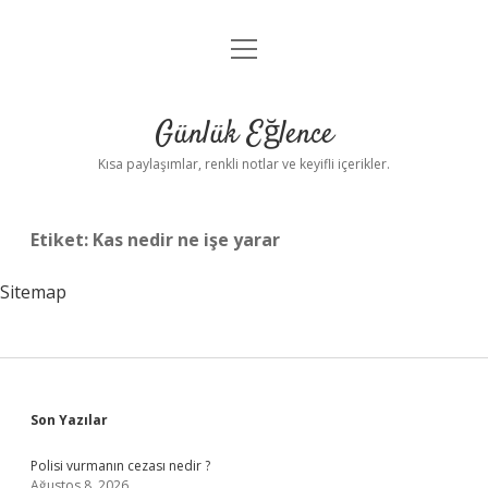
menüyü
Anasayfa
aç
Gizlilik Politikası
Günlük Eğlence
Yasal Uyarı
Kısa paylaşımlar, renkli notlar ve keyifli içerikler.
Hakkımızda
Etiket:
Kas nedir ne işe yarar
Sitemap
Sidebar
Son Yazılar
Polisi vurmanın cezası nedir ?
Ağustos 8, 2026