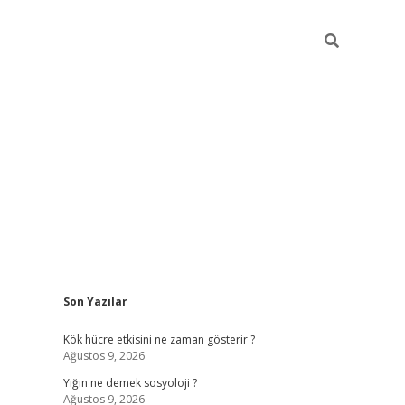
Sidebar
Son Yazılar
i
tambet giriş
bonus veren bahis siteleri
betexper güncel
Kök hücre etkisini ne zaman gösterir ?
Ağustos 9, 2026
Yığın ne demek sosyoloji ?
Ağustos 9, 2026