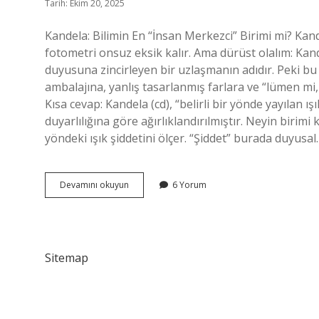
Tarih: Ekim 20, 2025
Kandela: Bilimin En “İnsan Merkezci” Birimi mi? Kandel
fotometri onsuz eksik kalır. Ama dürüst olalım: Kan
duyusuna zincirleyen bir uzlaşmanın adıdır. Peki bu 
ambalajına, yanlış tasarlanmış farlara ve “lümen m
Kısa cevap: Kandela (cd), “belirli bir yönde yayılan 
duyarlılığına göre ağırlıklandırılmıştır. Neyin birimi 
yöndeki ışık şiddetini ölçer. “Şiddet” burada duyusal
Neyin
Devamını okuyun
6 Yorum
birimi
kandela
?
Sitemap