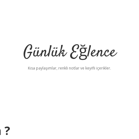
Günlük Eğlence
Kısa paylaşımlar, renkli notlar ve keyifli içerikler.
elexbet yeni adres
 ?