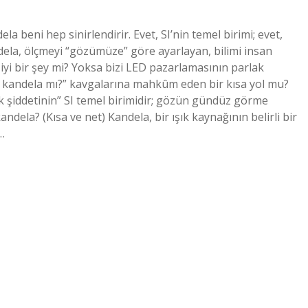
a beni hep sinirlendirir. Evet, SI’nin temel birimi; evet,
dela, ölçmeyi “gözümüze” göre ayarlayan, bilimi insan
iyi bir şey mi? Yoksa bizi LED pazarlamasının parlak
i, kandela mı?” kavgalarına mahkûm eden bir kısa yol mu?
ışık şiddetinin” SI temel birimidir; gözün gündüz görme
kandela? (Kısa ve net) Kandela, bir ışık kaynağının belirli bir
…