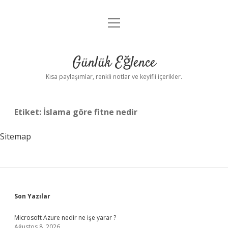
menüyü
Anasayfa
aç
Gizlilik Politikası
Günlük Eğlence
Yasal Uyarı
Kısa paylaşımlar, renkli notlar ve keyifli içerikler.
Hakkımızda
Etiket:
İslama göre fitne nedir
Sitemap
Sidebar
Son Yazılar
Microsoft Azure nedir ne işe yarar ?
Ağustos 8, 2026