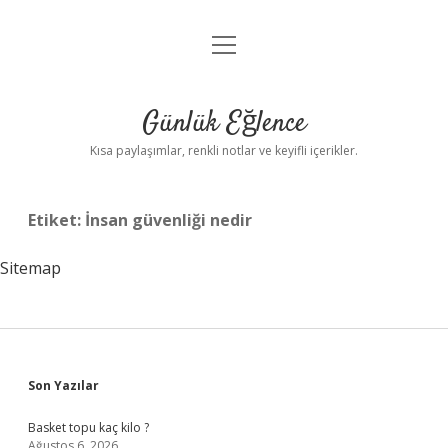
menüyü
Anasayfa
aç
Gizlilik Politikası
Günlük Eğlence
Yasal Uyarı
Kısa paylaşımlar, renkli notlar ve keyifli içerikler.
Hakkımızda
Etiket:
İnsan güvenliği nedir
Sitemap
Sidebar
Son Yazılar
Basket topu kaç kilo ?
Ağustos 6, 2026