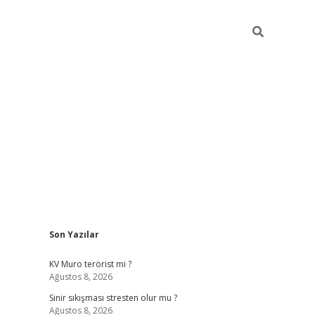
Sidebar
Son Yazılar
i
tambet giriş
bonus veren bahis siteleri
betexper güncel
KV Muro terörist mi ?
Ağustos 8, 2026
Sinir sıkışması stresten olur mu ?
Ağustos 8, 2026