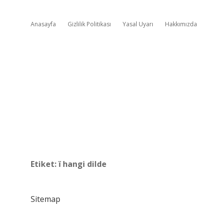
Anasayfa
Gizlilik Politikası
Yasal Uyarı
Hakkımızda
Etiket:
ï hangi dilde
Sitemap