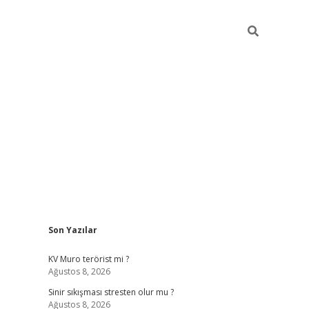
Sidebar
Son Yazılar
esi
tambet giriş
bonus veren bahis siteleri
betexper güncel
KV Muro terörist mi ?
Ağustos 8, 2026
Sinir sıkışması stresten olur mu ?
Ağustos 8, 2026