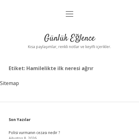
menüyü
Anasayfa
aç
Gizlilik Politikası
Günlük Eğlence
Yasal Uyarı
Kısa paylaşımlar, renkli notlar ve keyifli içerikler.
Hakkımızda
Etiket:
Hamilelikte ilk neresi ağrır
Sitemap
Sidebar
Son Yazılar
Polisi vurmanın cezası nedir ?
Ağustos 8, 2026