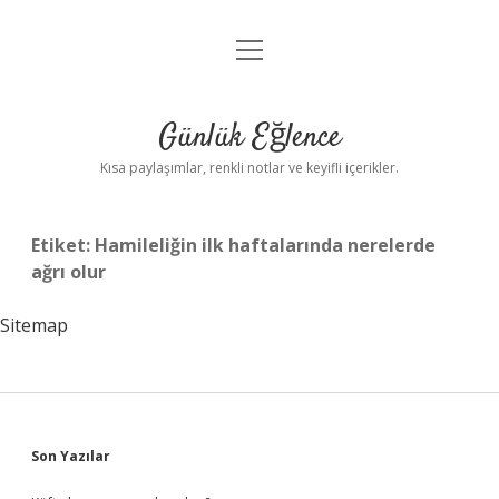
menüyü
Anasayfa
aç
Gizlilik Politikası
Günlük Eğlence
Yasal Uyarı
Kısa paylaşımlar, renkli notlar ve keyifli içerikler.
Hakkımızda
Etiket:
Hamileliğin ilk haftalarında nerelerde
ağrı olur
Sitemap
Sidebar
Son Yazılar