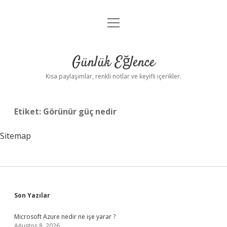
menüyü
Anasayfa
aç
Gizlilik Politikası
Günlük Eğlence
Yasal Uyarı
Kısa paylaşımlar, renkli notlar ve keyifli içerikler.
Hakkımızda
Etiket:
Görünür güç nedir
Sitemap
Sidebar
Son Yazılar
Microsoft Azure nedir ne işe yarar ?
Ağustos 8, 2026