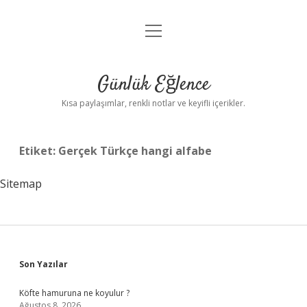
menüyü
Anasayfa
aç
Gizlilik Politikası
Günlük Eğlence
Yasal Uyarı
Kısa paylaşımlar, renkli notlar ve keyifli içerikler.
Hakkımızda
Etiket:
Gerçek Türkçe hangi alfabe
Sitemap
Sidebar
Son Yazılar
Köfte hamuruna ne koyulur ?
Ağustos 8, 2026