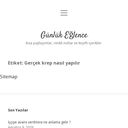
menüyü
Anasayfa
aç
Gizlilik Politikası
Günlük Eğlence
Yasal Uyarı
Kısa paylaşımlar, renkli notlar ve keyifli içerikler.
Hakkımızda
Etiket:
Gerçek krep nasıl yapılır
Sitemap
Sidebar
Son Yazılar
İşçiye avans verilmesi ne anlama gelir ?
Ağustos 9, 2026