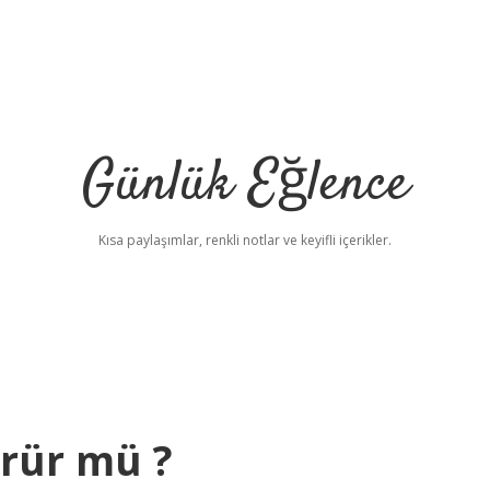
Günlük Eğlence
Kısa paylaşımlar, renkli notlar ve keyifli içerikler.
elexbet yeni adres
ürür mü ?