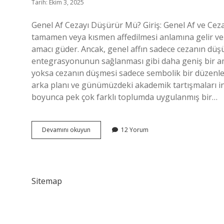
Tarih: Ekim 3, 2025
Genel Af Cezayı Düşürür Mü? Giriş: Genel Af ve Ceza
tamamen veya kısmen affedilmesi anlamına gelir ve
amacı güder. Ancak, genel affın sadece cezanın düş
entegrasyonunun sağlanması gibi daha geniş bir ama
yoksa cezanın düşmesi sadece sembolik bir düzenleme 
arka planı ve günümüzdeki akademik tartışmaları inc
boyunca pek çok farklı toplumda uygulanmış bir…
Genel
Devamını okuyun
12 Yorum
af
cezayı
düşürür
mü
?
Sitemap