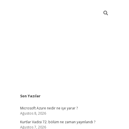
Sidebar
Son Yazılar
i
tambet giriş
bonus veren bahis siteleri
betexper güncel
Microsoft Azure nedir ne işe yarar ?
Ağustos 8, 2026
Kurtlar Vadisi 72. bölüm ne zaman yayınlandı ?
Ağustos 7, 2026