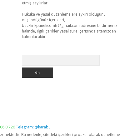
etmiş sayılırlar.
Hukuka ve yasal düzenlemelere aykırı olduğunu
düşündüğünüz içerikleri,
backlinkpanelicomtr@gmail.com
adresine bildirmeniz
halinde, ilgili içerikler yasal süre içerisinde sitemizden
kaldırılacaktır.
Arama
06 0 726
Telegram: @karabul
vermektedir. Bu nedenle, sitedeki içerikleri proaktif olarak denetleme