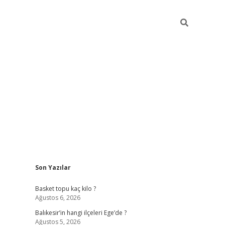
Sidebar
Son Yazılar
i
tambet giriş
bonus veren bahis siteleri
betexper güncel
Basket topu kaç kilo ?
Ağustos 6, 2026
Balıkesir’in hangi ilçeleri Ege’de ?
Ağustos 5, 2026