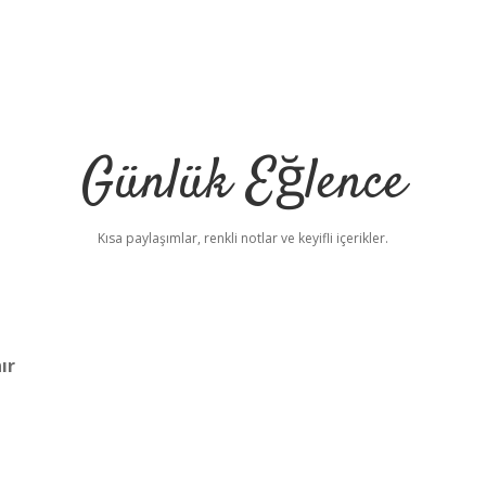
Günlük Eğlence
Kısa paylaşımlar, renkli notlar ve keyifli içerikler.
ır
elexbet yeni adres