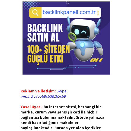
Reklam ve İletişim:
Skype:
live:.cid.575569c608265c69
Yasal Uyarı:
Bu internet sitesi, herhangi bir
marka, kurum veya şahıs şirketi ile hiçbir
bağlantısı bulunmamaktadır. Sitede yalnızca
kendi hazırladığımız makaleler
paylaşılmaktadır. Burada yer alan içerikler