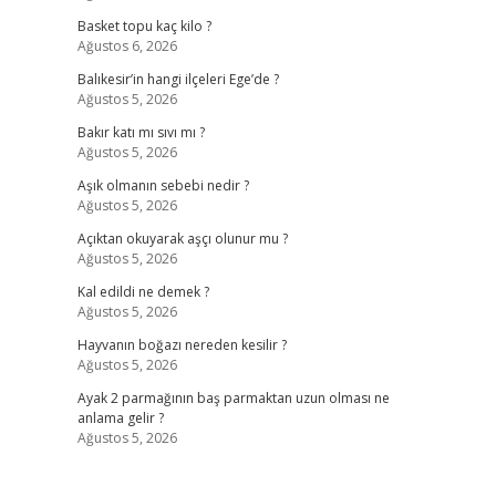
Basket topu kaç kilo ?
Ağustos 6, 2026
Balıkesir’in hangi ilçeleri Ege’de ?
Ağustos 5, 2026
Bakır katı mı sıvı mı ?
Ağustos 5, 2026
Aşık olmanın sebebi nedir ?
Ağustos 5, 2026
Açıktan okuyarak aşçı olunur mu ?
Ağustos 5, 2026
Kal edildi ne demek ?
Ağustos 5, 2026
Hayvanın boğazı nereden kesilir ?
Ağustos 5, 2026
Ayak 2 parmağının baş parmaktan uzun olması ne
anlama gelir ?
Ağustos 5, 2026