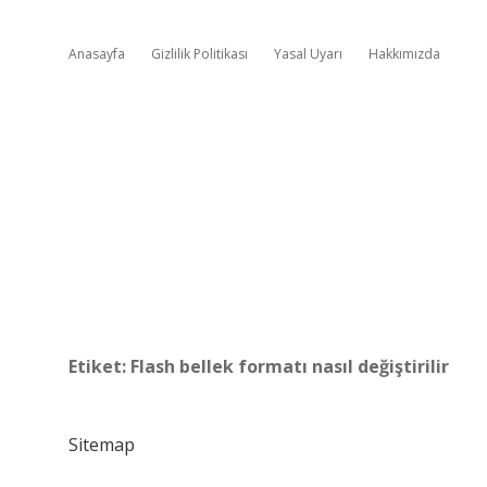
Anasayfa
Gizlilik Politikası
Yasal Uyarı
Hakkımızda
Etiket:
Flash bellek formatı nasıl değiştirilir
Sitemap