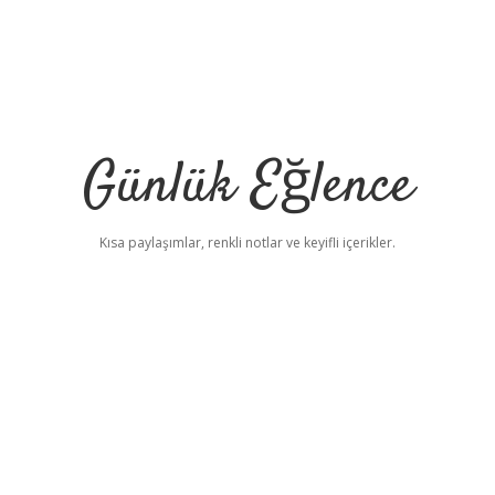
Günlük Eğlence
Kısa paylaşımlar, renkli notlar ve keyifli içerikler.
elexbet yeni adre