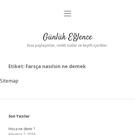
menüyü
Anasayfa
aç
Gizlilik Politikası
Günlük Eğlence
Yasal Uyarı
Kısa paylaşımlar, renkli notlar ve keyifli içerikler.
Hakkımızda
Etiket:
Farsça nasılsın ne demek
Sitemap
Sidebar
Son Yazılar
Hoca ne denir ?
Ağustos 7, 2026