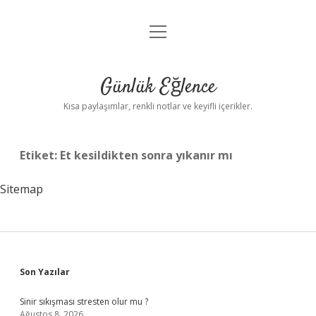
menüyü
Anasayfa
aç
Gizlilik Politikası
Günlük Eğlence
Yasal Uyarı
Kısa paylaşımlar, renkli notlar ve keyifli içerikler.
Hakkımızda
Etiket:
Et kesildikten sonra yıkanır mı
Sitemap
Sidebar
Son Yazılar
Sinir sıkışması stresten olur mu ?
Ağustos 8, 2026