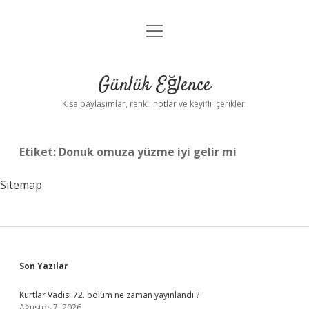
menüyü
Anasayfa
aç
Gizlilik Politikası
Günlük Eğlence
Yasal Uyarı
Kısa paylaşımlar, renkli notlar ve keyifli içerikler.
Hakkımızda
Etiket:
Donuk omuza yüzme iyi gelir mi
Sitemap
Sidebar
Son Yazılar
Kurtlar Vadisi 72. bölüm ne zaman yayınlandı ?
Ağustos 7, 2026