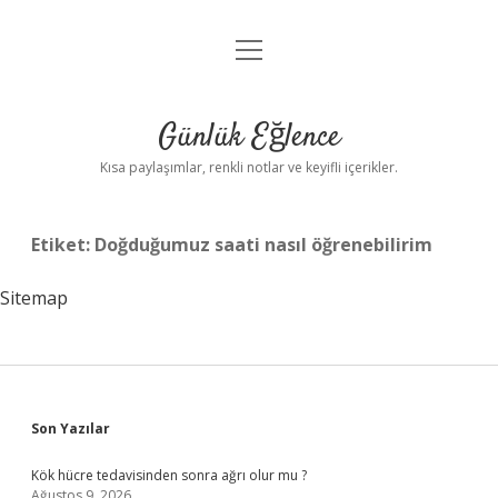
menüyü
Anasayfa
aç
Gizlilik Politikası
Günlük Eğlence
Yasal Uyarı
Kısa paylaşımlar, renkli notlar ve keyifli içerikler.
Hakkımızda
Etiket:
Doğduğumuz saati nasıl öğrenebilirim
Sitemap
Sidebar
Son Yazılar
Kök hücre tedavisinden sonra ağrı olur mu ?
Ağustos 9, 2026