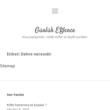
menüyü
Anasayfa
aç
Gizlilik Politikası
Günlük Eğlence
Yasal Uyarı
Kısa paylaşımlar, renkli notlar ve keyifli içerikler.
Hakkımızda
Etiket:
Dehre neresidir
Sitemap
Sidebar
Son Yazılar
Köfte hamuruna ne koyulur ?
Ağustos 8, 2026