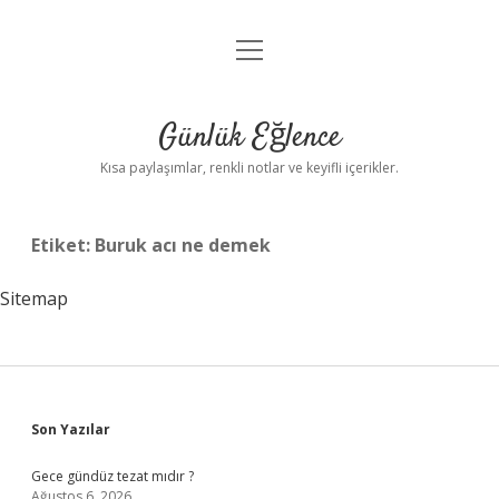
menüyü
Anasayfa
aç
Gizlilik Politikası
Günlük Eğlence
Yasal Uyarı
Kısa paylaşımlar, renkli notlar ve keyifli içerikler.
Hakkımızda
Etiket:
Buruk acı ne demek
Sitemap
Sidebar
Son Yazılar
Gece gündüz tezat mıdır ?
Ağustos 6, 2026