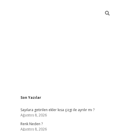
Sidebar
Son Yazılar
si
tambet giriş
bonus veren bahis siteleri
betexper güncel
Sayılara getirilen ekler kısa çizgi ile ayrılır mı ?
Ağustos 8, 2026
Renk Neden ?
Ağustos 8, 2026