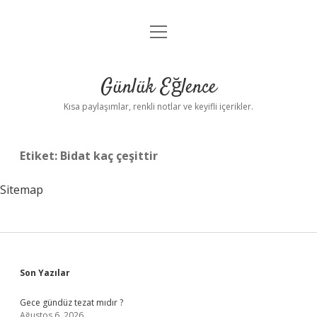
menüyü
Anasayfa
aç
Gizlilik Politikası
Günlük Eğlence
Yasal Uyarı
Kısa paylaşımlar, renkli notlar ve keyifli içerikler.
Hakkımızda
Etiket:
Bidat kaç çeşittir
Sitemap
Sidebar
Son Yazılar
Gece gündüz tezat mıdır ?
Ağustos 6, 2026