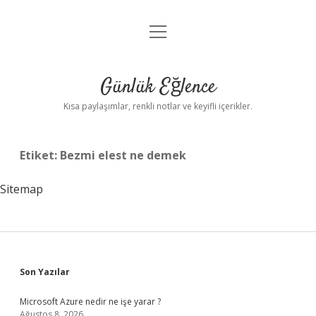
menüyü
Anasayfa
aç
Gizlilik Politikası
Günlük Eğlence
Yasal Uyarı
Kısa paylaşımlar, renkli notlar ve keyifli içerikler.
Hakkımızda
Etiket:
Bezmi elest ne demek
Sitemap
Sidebar
Son Yazılar
Microsoft Azure nedir ne işe yarar ?
Ağustos 8, 2026