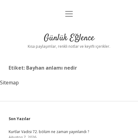
menüyü
Anasayfa
aç
Gizlilik Politikası
Günlük Eğlence
Yasal Uyarı
Kısa paylaşımlar, renkli notlar ve keyifli içerikler.
Hakkımızda
Etiket:
Bayhan anlamı nedir
Sitemap
Sidebar
Son Yazılar
Kurtlar Vadisi 72. bölüm ne zaman yayınlandı ?
Ağustos 7, 2026