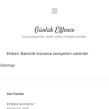
menüyü
Anasayfa
aç
Gizlilik Politikası
Günlük Eğlence
Yasal Uyarı
Kısa paylaşımlar, renkli notlar ve keyifli içerikler.
Hakkımızda
Etiket:
Balistik koruma seviyeleri nelerdir
Sitemap
Sidebar
Son Yazılar
KV Muro terörist mi ?
Ağustos 8, 2026