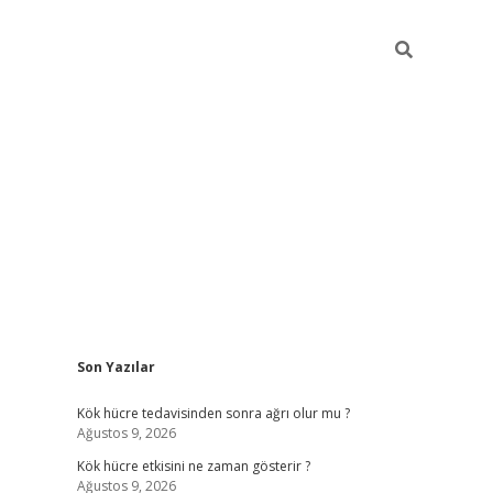
Sidebar
Son Yazılar
tambet giriş
bonus veren bahis siteleri
betexper güncel
Kök hücre tedavisinden sonra ağrı olur mu ?
Ağustos 9, 2026
Kök hücre etkisini ne zaman gösterir ?
Ağustos 9, 2026