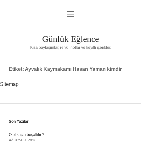
menüyü
Anasayfa
aç
Gizlilik Politikası
Günlük Eğlence
Yasal Uyarı
Kısa paylaşımlar, renkli notlar ve keyifli içerikler.
Hakkımızda
Etiket:
Ayvalık Kaymakamı Hasan Yaman kimdir
Sitemap
Sidebar
Son Yazılar
Otel kaçta boşaltılır ?
Ağustos 8, 2026