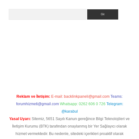
Arama
el
Reklam ve İletişim:
E-mail:
backlinkpaneli@gmail.com
Teams:
forumhizmeti@gmail.com
Whatsapp: 0262 606 0 726
Telegram:
@karabul
Yasal Uyarı:
Sitemiz, 5651 Sayılı Kanun gereğince Bilgi Teknolojileri ve
İletişim Kurumu (BTK) tarafından onaylanmış bir Yer Sağlayıcı olarak
hizmet vermektedir. Bu nedenle, sitedeki içerikleri proaktif olarak