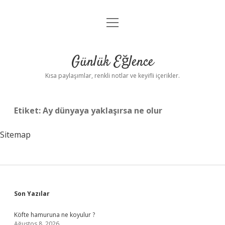
menüyü
Anasayfa
aç
Gizlilik Politikası
Günlük Eğlence
Yasal Uyarı
Kısa paylaşımlar, renkli notlar ve keyifli içerikler.
Hakkımızda
Etiket:
Ay dünyaya yaklaşırsa ne olur
Sitemap
Sidebar
Son Yazılar
Köfte hamuruna ne koyulur ?
Ağustos 8, 2026