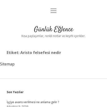
menüyü
Anasayfa
aç
Gizlilik Politikası
Günlük Eğlence
Yasal Uyarı
Kısa paylaşımlar, renkli notlar ve keyifli içerikler.
Hakkımızda
Etiket:
Aristo felsefesi nedir
Sitemap
Sidebar
Son Yazılar
İşçiye avans verilmesi ne anlama gelir ?
Ağustos 9, 2026