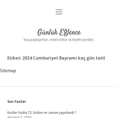
menüyü
Anasayfa
aç
Gizlilik Politikası
Günlük Eğlence
Yasal Uyarı
Kısa paylaşımlar, renkli notlar ve keyifli içerikler.
Hakkımızda
Etiket:
2024 Cumhuriyet Bayramı kaç gün tatil
Sitemap
Sidebar
Son Yazılar
Kurtlar Vadisi 72. bölüm ne zaman yayınlandı ?
Ağustos 7, 2026